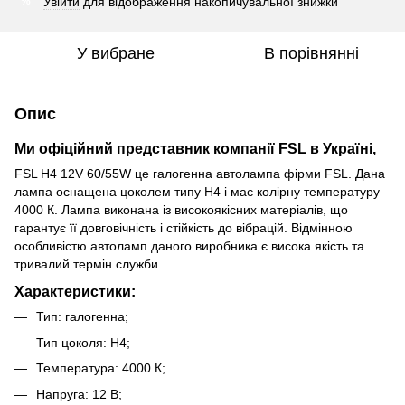
Увійти
для відображення накопичувальної знижки
%
У вибране
В порівнянні
Опис
Ми офіційний представник компанії FSL в Україні,
FSL H4 12V 60/55W це галогенна автолампа фірми FSL. Дана
лампа оснащена цоколем типу H4 і має колірну температуру
4000 К. Лампа виконана із високоякісних матеріалів, що
гарантує її довговічність і стійкість до вібрацій. Відмінною
особливістю автоламп даного виробника є висока якість та
тривалий термін служби.
Характеристики:
Тип: галогенна;
Тип цоколя: H4;
Температура: 4000 К;
Напруга: 12 В;