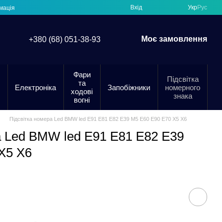
Вхід
Укр
Рус
мація
Моє замовлення
+380 (68) 051-38-93
Фари
Підсвітка
та
Електроніка
Запобіжники
номерного
ходові
знака
вогні
Підсвітка номера Led BMW led E91 E81 E82 E39 M5 E60 E90 E70 X5 X6
а Led BMW led E91 E81 E82 E39
X5 X6