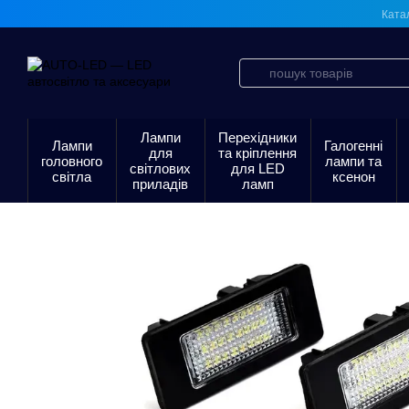
Перейти до основного контенту
Ката
Лампи
Перехідники
Лампи
Галогенні
для
та кріплення
головного
лампи та
світлових
для LED
світла
ксенон
приладів
ламп