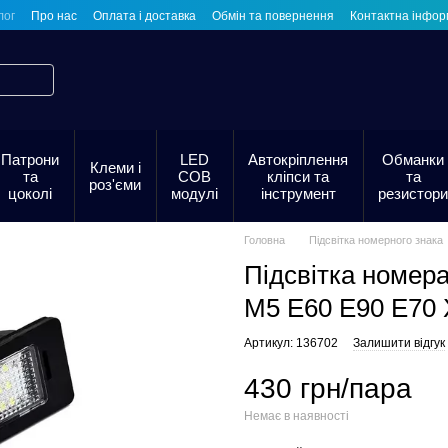
лог
Про нас
Оплата і доставка
Обмін та повернення
Контактна інфор
Патрони
LED
Автокріплення
Обманки
Клеми і
та
COB
кліпси та
та
роз'єми
цоколі
модулі
інструмент
резистори
Головна
Підсвітка номерного знака
Підсвітка номер
M5 E60 E90 E70 
Артикул: 136702
Залишити відгук
430 грн/пара
Немає в наявності