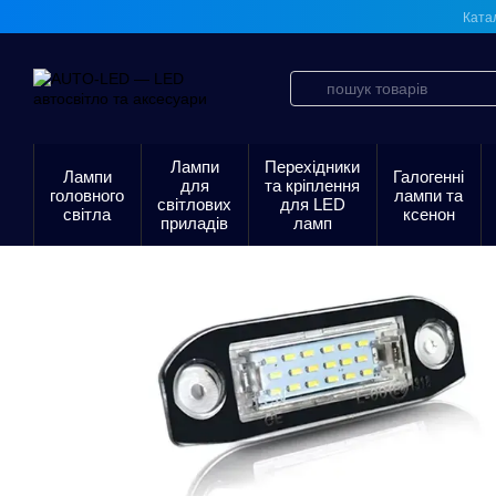
Перейти до основного контенту
Ката
Лампи
Перехідники
Лампи
Галогенні
для
та кріплення
головного
лампи та
світлових
для LED
світла
ксенон
приладів
ламп