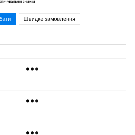
опичувальної знижки
бати
Швидке замовлення