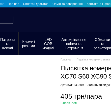
лог
Про нас
Оплата і доставка
Обмін та повернення
Контактна інфор
Патрони
LED
Автокріплення
Обманки
Клеми і
та
COB
кліпси та
та
роз'єми
цоколі
модулі
інструмент
резистори
Головна
Підсвітка номерного знака
Підсвітка номер
XC70 S60 XC90 
Артикул: 133309
Залишити відгук
405 грн/пара
В наявності