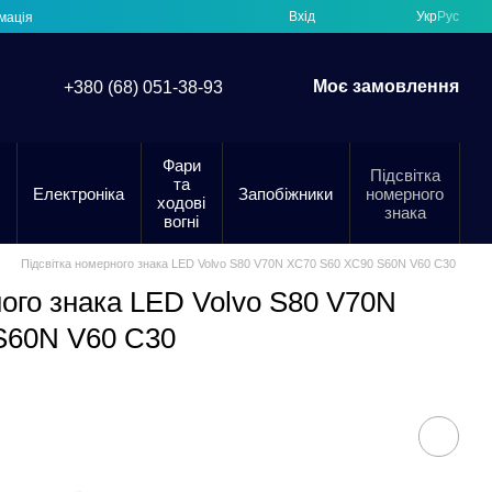
Вхід
Укр
Рус
мація
Моє замовлення
+380 (68) 051-38-93
Фари
Підсвітка
та
Електроніка
Запобіжники
номерного
ходові
знака
вогні
Підсвітка номерного знака LED Volvo S80 V70N XC70 S60 XC90 S60N V60 C30
ного знака LED Volvo S80 V70N
S60N V60 C30