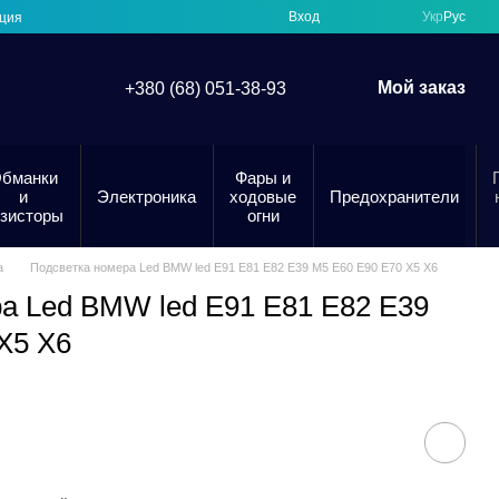
Вход
Укр
Рус
ция
Мой заказ
+380 (68) 051-38-93
бманки
Фары и
и
Электроника
ходовые
Предохранители
езисторы
огни
а
Подсветка номера Led BMW led E91 E81 E82 E39 M5 E60 E90 E70 X5 X6
а Led BMW led E91 E81 E82 E39
X5 X6