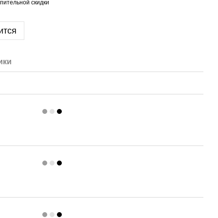
пительной скидки
ится
ики