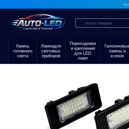
Перейти к основному контенту
Кат
Переходники
Лампы
Лампидля
Галогеновы
и крепления
головного
световых
лампы и
для LED
света
приборов
ксенон
ламп