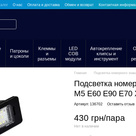
алог
О нас
Оплата и доставка
Обмен и возврат
Контактная информа
е
Клеммы
LED
Автокрепление
О
Патроны
и
COB
клипсы и
и цоколи
разъемы
модули
инструмент
р
Главная
Подсветка номерного знак
Подсветка номер
M5 E60 E90 E70 
Артикул: 136702
Оставить отзыв
430 грн/пара
Нет в наличии