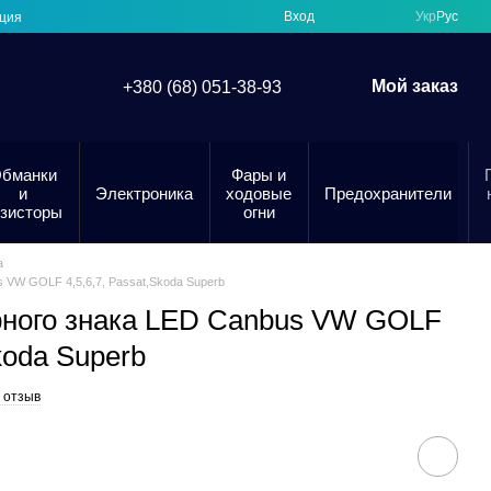
Вход
Укр
Рус
ция
Мой заказ
+380 (68) 051-38-93
бманки
Фары и
и
Электроника
ходовые
Предохранители
езисторы
огни
а
 VW GOLF 4,5,6,7, Passat,Skoda Superb
рного знака LED Canbus VW GOLF
Skoda Superb
 отзыв