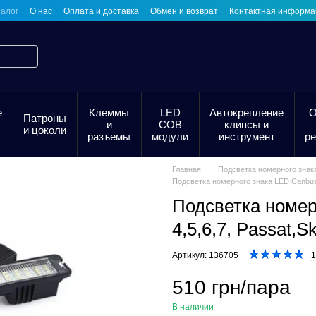
алог
О нас
Оплата и доставка
Обмен и возврат
Контактная информа
е
Клеммы
LED
Автокрепление
О
Патроны
и
COB
клипсы и
и цоколи
разъемы
модули
инструмент
р
Главная
Подсветка номерного знак
Подсветка номерного знака LED Canbus
Подсветка номе
4,5,6,7, Passat,
Артикул: 136705
1
510 грн/пара
В наличии