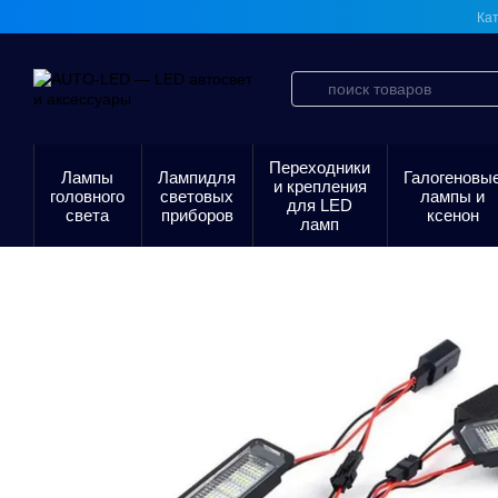
Перейти к основному контенту
Кат
Переходники
Лампы
Лампидля
Галогеновы
и крепления
головного
световых
лампы и
для LED
света
приборов
ксенон
ламп