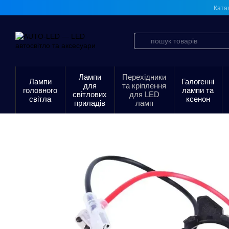
Перейти до основного контенту
Ката
Лампи
Перехідники
Лампи
Галогенні
для
та кріплення
головного
лампи та
світлових
для LED
світла
ксенон
приладів
ламп