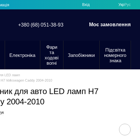
Вхід
Укр
Рус
мація
Моє замовлення
+380 (68) 051-38-93
Фари
Підсвітка
та
Електроніка
Запобіжники
номерного
ходові
знака
вогні
для LED ламп
п H7 Volkswagen Caddy 2004-2010
дник для авто LED ламп H7
y 2004-2010
ук