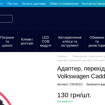
лог
Про нас
Оплата і доставка
Обмін та повернення
Контактна інфор
Патрони
LED
Автокріплення
Обманки
Клеми і
та
COB
кліпси та
та
роз'єми
цоколі
модулі
інструмент
резистори
Головна
Перехідники та кріплення 
Адаптер, перехідник для авто LED лам
Адаптер, перехі
Volkswagen Cadd
Артикул: 13018(31)
Залишити відг
130 грн/шт.
В наявності