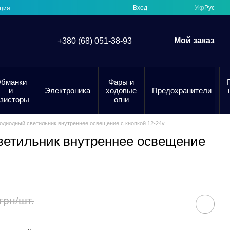
Вход
Укр
Рус
ция
Мой заказ
+380 (68) 051-38-93
бманки
Фары и
и
Электроника
ходовые
Предохранители
езисторы
огни
одиодный светильник внутреннее освещение с кнопкой 12-24v
ветильник внутреннее освещение
грн/шт.