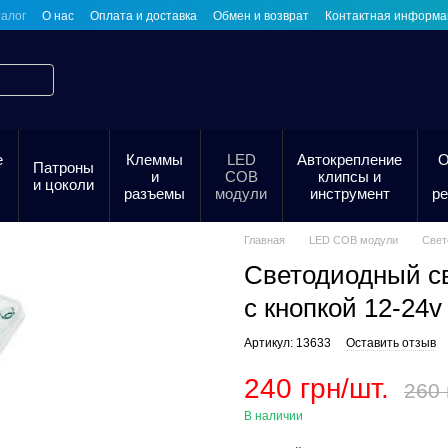
алог
О нас
Оплата и доставка
Обмен и возврат
Контактная информа
е
Клеммы
LED
Автокрепление
О
Патроны
и
COB
клипсы и
и цоколи
разъемы
модули
инструмент
р
Главная
LED COB модули
Свет
Светодиодный с
с кнопкой 12-24v
Артикул: 13633
Оставить отзыв
240 грн/шт.
260 
В наличии