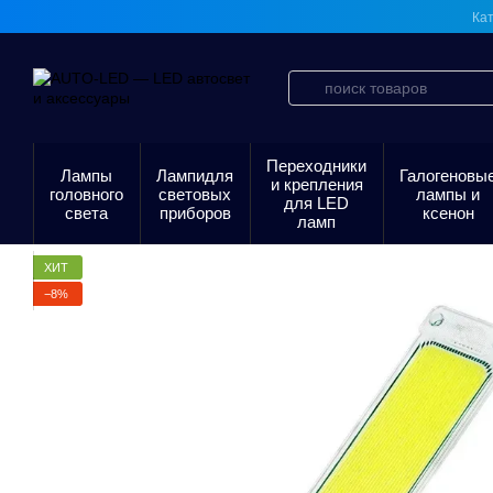
Перейти к основному контенту
Кат
Переходники
Лампы
Лампидля
Галогеновы
и крепления
головного
световых
лампы и
для LED
света
приборов
ксенон
ламп
ХИТ
−8%